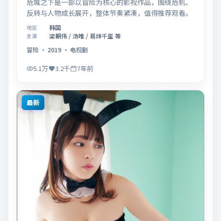
危城之下是一部以冒险为核心的影视作品，围绕危机、
反转与人物成长展开，整体节奏紧凑，值得推荐观看。
韩国
地区
梁朝伟 / 汤唯 / 易烊千玺 等
主演
冒险
·
2019
·
电视剧
5.1万
3.2千
7年前
最新