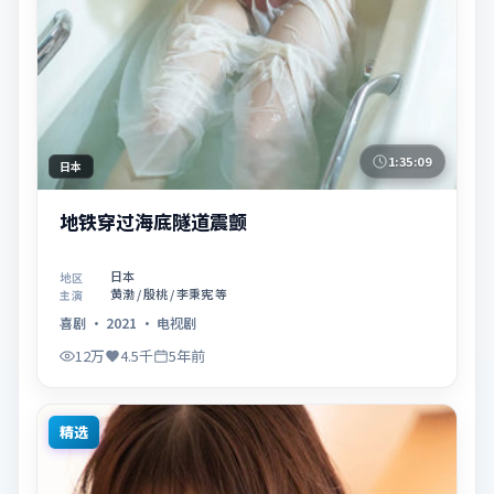
1:35:09
日本
地铁穿过海底隧道震颤
日本
地区
黄渤 / 殷桃 / 李秉宪 等
主演
喜剧
·
2021
·
电视剧
12万
4.5千
5年前
精选