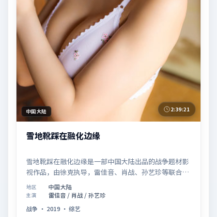
2:39:21
中国大陆
雪地靴踩在融化边缘
雪地靴踩在融化边缘是一部中国大陆出品的战争题材影
视作品，由徐克执导，雷佳音、肖战、孙艺珍等联合主
演，于2019年07月26日在院线首映。影片围绕「记忆
中国大陆
地区
拼图里的真相碎片」展开叙事，镜头语言克制而富有张
雷佳音 / 肖战 / 孙艺珍
主演
力，节奏起伏得当，人物弧光完整；配乐与场面调度强
战争
·
2019
·
综艺
化了类型片的观感体验，亦留有可供解读的细节空间，