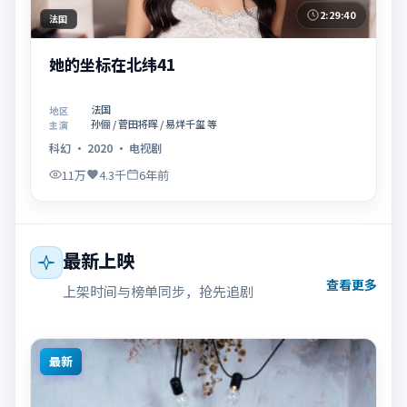
2:29:40
法国
她的坐标在北纬41
法国
地区
孙俪 / 菅田将晖 / 易烊千玺 等
主演
科幻
·
2020
·
电视剧
11万
4.3千
6年前
最新上映
查看更多
上架时间与榜单同步，抢先追剧
最新