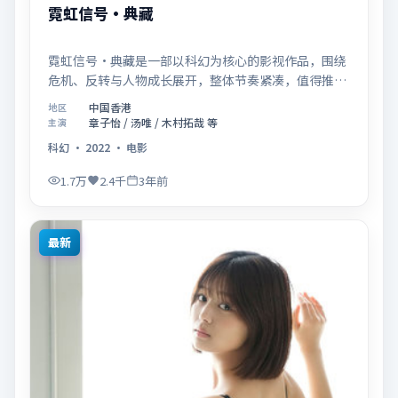
霓虹信号·典藏
霓虹信号·典藏是一部以科幻为核心的影视作品，围绕
危机、反转与人物成长展开，整体节奏紧凑，值得推荐
观看。
中国香港
地区
章子怡 / 汤唯 / 木村拓哉 等
主演
科幻
·
2022
·
电影
1.7万
2.4千
3年前
最新