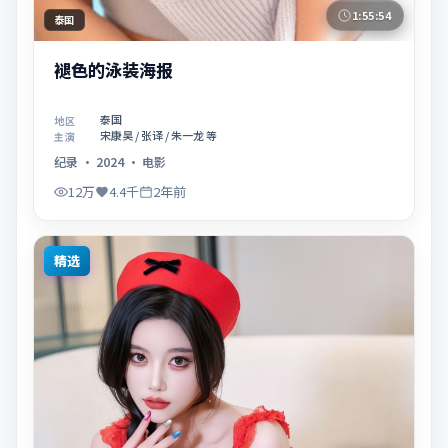
1:55:54
泰国
褪色的泳装海报
泰国
地区
宋康昊 / 张译 / 朱一龙 等
主演
纪录
·
2024
·
电影
12万
4.4千
2年前
精选