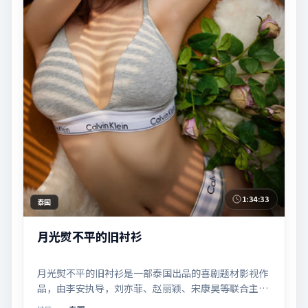
1:34:33
泰国
月光熨不平的旧衬衫
月光熨不平的旧衬衫是一部泰国出品的喜剧题材影视作
品，由李安执导，刘亦菲、赵丽颖、宋康昊等联合主
演，于2024年11月18日在院线首映。影片围绕「爱的