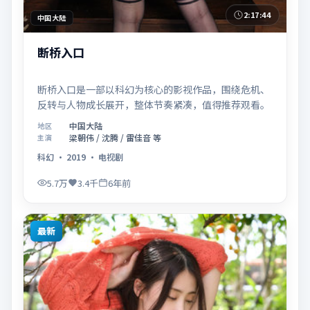
2:17:44
中国大陆
断桥入口
断桥入口是一部以科幻为核心的影视作品，围绕危机、
反转与人物成长展开，整体节奏紧凑，值得推荐观看。
中国大陆
地区
梁朝伟 / 沈腾 / 雷佳音 等
主演
科幻
·
2019
·
电视剧
5.7万
3.4千
6年前
最新