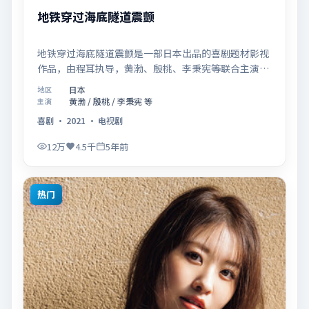
地铁穿过海底隧道震颤
地铁穿过海底隧道震颤是一部日本出品的喜剧题材影视
作品，由程耳执导，黄渤、殷桃、李秉宪等联合主演，
于2021年08月27日在院线首映。影片围绕「爱的迟疑
日本
地区
与勇敢迈出的一步」展开叙事，镜头语言克制而富有张
黄渤 / 殷桃 / 李秉宪 等
主演
力，节奏起伏得当，人物弧光完整；配乐与场面调度强
喜剧
·
2021
·
电视剧
化了类型片的观感体验，亦留有可供解读的细节空间，
适合关注现实主义叙事与人物关系的观众观看与收藏。
12万
4.5千
5年前
热门