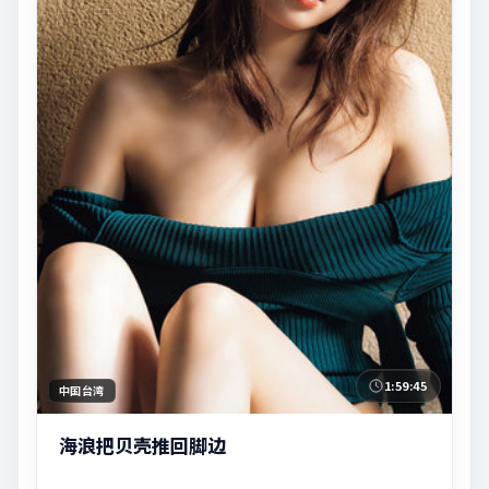
1:59:45
中国台湾
海浪把贝壳推回脚边