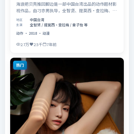
海浪把贝壳推回脚边是一部中国台湾出品的动作题材影
视作品，由刁亦男执导，全智贤、提莫西·查拉梅、章
子怡等联合主演，于2018年11月14日在院线首映。影
中国台湾
地区
片围绕「爱的迟疑与勇敢迈出的一步」展开叙事，镜头
全智贤 / 提莫西·查拉梅 / 章子怡 等
主演
语言克制而富有张力，节奏起伏得当，人物弧光完整；
动作
·
2018
·
动漫
配乐与场面调度强化了类型片的观感体验，亦留有可供
解读的细节空间，适合关注现实主义叙事与人物关系的
2.7万
2.5千
7年前
观众观看与收藏。
热门