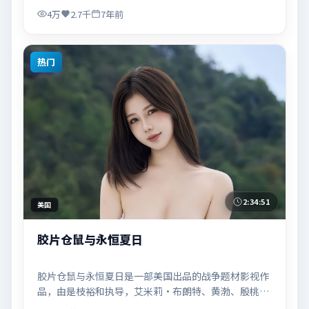
适合关注现实主义叙事与人物关系的观众观看与收藏。
4万
2.7千
7年前
热门
2:34:51
美国
胶片仓鼠与永恒夏日
胶片仓鼠与永恒夏日是一部美国出品的战争题材影视作
品，由是枝裕和执导，艾米莉·布朗特、黄渤、殷桃等
联合主演，于2022年10月17日在院线首映。影片围绕