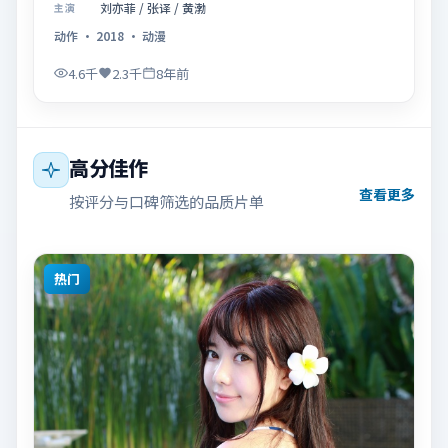
刘亦菲 / 张译 / 黄渤
主演
动作
·
2018
·
动漫
4.6千
2.3千
8年前
高分佳作
查看更多
按评分与口碑筛选的品质片单
热门