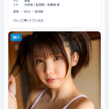
泰国
地区
迟疑与勇敢迈出的一步」展开叙事，镜头语言克制而富
刘亦菲 / 赵丽颖 / 宋康昊 等
主演
有张力，节奏起伏得当，人物弧光完整；配乐与场面调
喜剧
·
2024
·
电视剧
度强化了类型片的观感体验，亦留有可供解读的细节空
间，适合关注现实主义叙事与人物关系的观众观看与收
5.1万
3千
1年前
藏。
热门