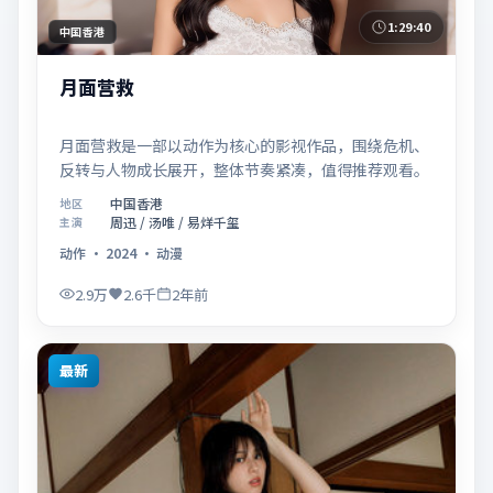
1:29:40
中国香港
月面营救
月面营救是一部以动作为核心的影视作品，围绕危机、
反转与人物成长展开，整体节奏紧凑，值得推荐观看。
中国香港
地区
周迅 / 汤唯 / 易烊千玺
主演
动作
·
2024
·
动漫
2.9万
2.6千
2年前
最新