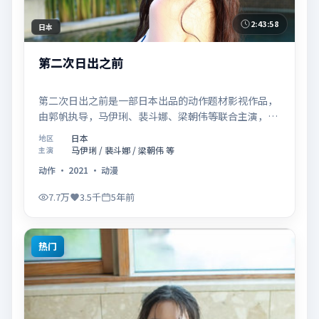
2:43:58
日本
第二次日出之前
第二次日出之前是一部日本出品的动作题材影视作品，
由郭帆执导，马伊琍、裴斗娜、梁朝伟等联合主演，于
2021年02月05日在院线首映。影片围绕「爱的迟疑与
日本
地区
勇敢迈出的一步」展开叙事，镜头语言克制而富有张
马伊琍 / 裴斗娜 / 梁朝伟 等
主演
力，节奏起伏得当，人物弧光完整；配乐与场面调度强
动作
·
2021
·
动漫
化了类型片的观感体验，亦留有可供解读的细节空间，
适合关注现实主义叙事与人物关系的观众观看与收藏。
7.7万
3.5千
5年前
热门