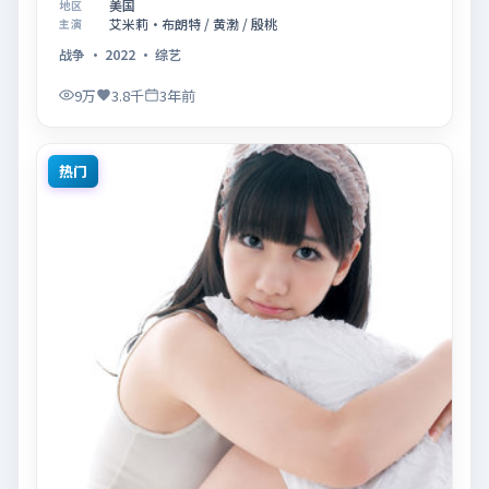
美国
地区
「记忆拼图里的真相碎片」展开叙事，镜头语言克制而
艾米莉·布朗特 / 黄渤 / 殷桃
主演
富有张力，节奏起伏得当，人物弧光完整；配乐与场面
战争
·
2022
·
综艺
调度强化了类型片的观感体验，亦留有可供解读的细节
空间，适合关注现实主义叙事与人物关系的观众观看与
9万
3.8千
3年前
收藏。
热门