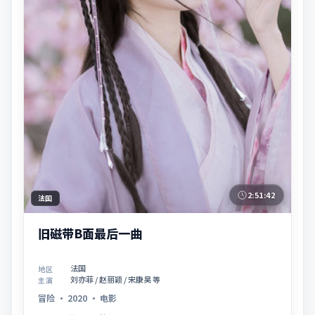
2:51:42
法国
旧磁带B面最后一曲
法国
地区
刘亦菲 / 赵丽颖 / 宋康昊 等
主演
冒险
·
2020
·
电影