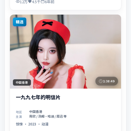
12万
4.5千
6年前
精选
1:38:49
中国香港
一九九七年的明信片
中国香港
地区
蒋欣 / 汤姆·哈迪 / 周迅 等
主演
惊悚
·
2023
·
动漫