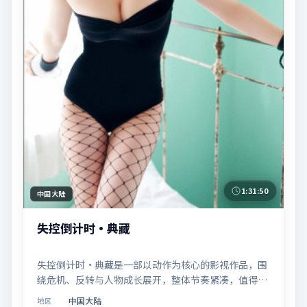
1:31:50
中国大陆
失控倒计时·典藏
失控倒计时·典藏是一部以动作为核心的影视作品，围
绕危机、反转与人物成长展开，整体节奏紧凑，值得推
荐观看。
中国大陆
地区