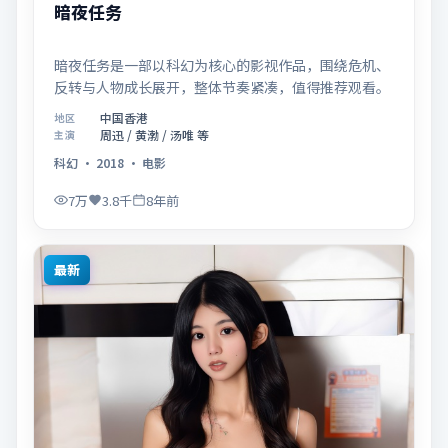
暗夜任务
暗夜任务是一部以科幻为核心的影视作品，围绕危机、
反转与人物成长展开，整体节奏紧凑，值得推荐观看。
中国香港
地区
周迅 / 黄渤 / 汤唯 等
主演
科幻
·
2018
·
电影
7万
3.8千
8年前
最新