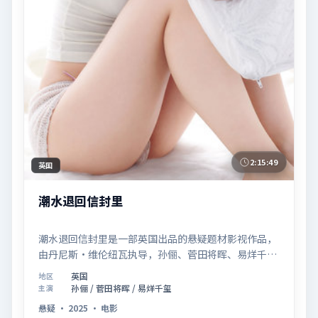
2:15:49
英国
潮水退回信封里
潮水退回信封里是一部英国出品的悬疑题材影视作品，
由丹尼斯·维伦纽瓦执导，孙俪、菅田将晖、易烊千玺
等联合主演，于2025年07月02日在院线首映。影片围
英国
地区
绕「记忆拼图里的真相碎片」展开叙事，镜头语言克制
孙俪 / 菅田将晖 / 易烊千玺
主演
而富有张力，节奏起伏得当，人物弧光完整；配乐与场
悬疑
·
2025
·
电影
面调度强化了类型片的观感体验，亦留有可供解读的细